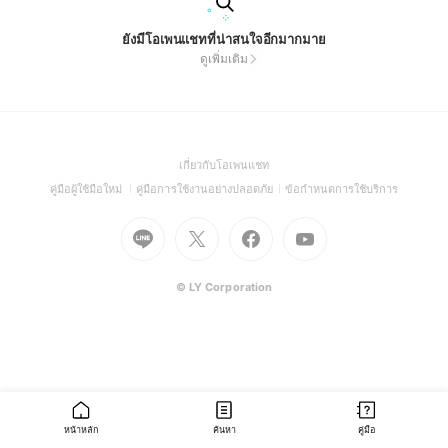
ยังมีโอเพนแชทที่น่าสนใจอีกมากมาย
ดูเพิ่มเติม
(Open
เกี่ยวกับโอเพนแชท
in
(Open
(Open
(Open
คู่มือผู้ใช้มือใหม่
คู่มือการใช้งานอย่างปลอดภัย
ข้อกำหนดการใช้บริการ
a
in
in
in
Go
Go
Go
new
Go
a
a
a
to
to
to
window)
to
new
new
new
Line
X
Facebook
Youtube
window)
window)
window)
(Open
(Open
(Open
(Open
© LY Corporation
in
in
in
in
a
a
a
a
new
new
new
new
window)
window)
window)
window)
หน้าหลัก
ค้นหา
คู่มือ