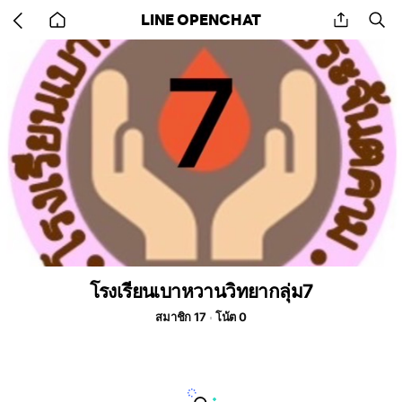
Go
share
se
LINE OPENCHAT
back
to
home
โรงเรียนเบาหวานวิทยากลุ่ม7
สมาชิก 17
โน้ต 0