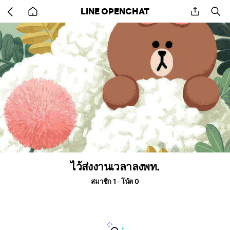
Go
share
se
LINE OPENCHAT
back
to
home
ไว้ส่งงานเวลาลงพท.
สมาชิก 1
โน้ต 0