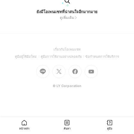
ยังมีโอเพนแชทที่น่าสนใจอีกมากมาย
ดูเพิ่มเติม
(Open
เกี่ยวกับโอเพนแชท
in
(Open
(Open
(Open
คู่มือผู้ใช้มือใหม่
คู่มือการใช้งานอย่างปลอดภัย
ข้อกำหนดการใช้บริการ
a
in
in
in
Go
Go
Go
new
Go
a
a
a
to
to
to
window)
to
new
new
new
Line
X
Facebook
Youtube
window)
window)
window)
(Open
(Open
(Open
(Open
© LY Corporation
in
in
in
in
a
a
a
a
new
new
new
new
window)
window)
window)
window)
หน้าหลัก
ค้นหา
คู่มือ