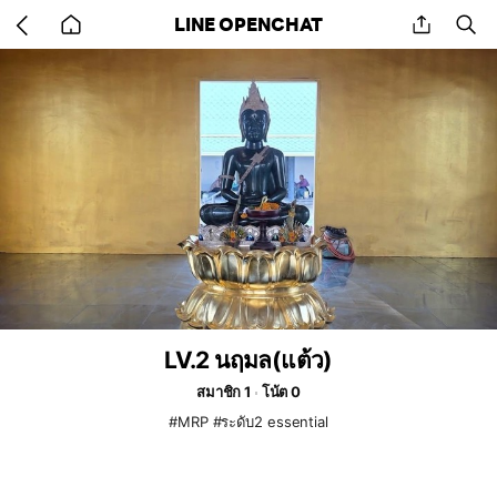
Go
share
se
LINE OPENCHAT
back
to
home
LV.2 นฤมล(แต้ว)
สมาชิก 1
โน้ต 0
#MRP #ระดับ2 essential