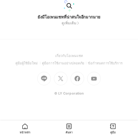
ยังมีโอเพนแชทที่น่าสนใจอีกมากมาย
ดูเพิ่มเติม
(Open
เกี่ยวกับโอเพนแชท
in
(Open
(Open
(Open
คู่มือผู้ใช้มือใหม่
คู่มือการใช้งานอย่างปลอดภัย
ข้อกำหนดการใช้บริการ
a
in
in
in
Go
Go
Go
new
Go
a
a
a
to
to
to
window)
to
new
new
new
Line
X
Facebook
Youtube
window)
window)
window)
(Open
(Open
(Open
(Open
© LY Corporation
in
in
in
in
a
a
a
a
new
new
new
new
window)
window)
window)
window)
หน้าหลัก
ค้นหา
คู่มือ