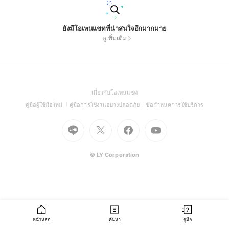
ยังมีโอเพนแชทที่น่าสนใจอีกมากมาย
ดูเพิ่มเติม
(Open
เกี่ยวกับโอเพนแชท
in
(Open
(Open
(Open
คู่มือผู้ใช้มือใหม่
คู่มือการใช้งานอย่างปลอดภัย
ข้อกำหนดการใช้บริการ
a
in
in
in
Go
Go
Go
new
Go
a
a
a
to
to
to
window)
to
new
new
new
Line
X
Facebook
Youtube
window)
window)
window)
(Open
(Open
(Open
(Open
© LY Corporation
in
in
in
in
a
a
a
a
new
new
new
new
window)
window)
window)
window)
หน้าหลัก
ค้นหา
คู่มือ