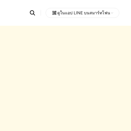
Search
ดูในแอป LINE บนสมาร์ทโฟน
OpenChats
Open
or
search
messages
area