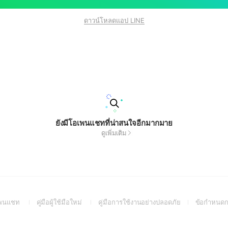
ดาวน์โหลดแอป LINE
ยังมีโอเพนแชทที่น่าสนใจอีกมากมาย
ดูเพิ่มเติม
(Open
(Open
(Open
อเพนแชท
คู่มือผู้ใช้มือใหม่
คู่มือการใช้งานอย่างปลอดภัย
ข้อกำหนดก
in
in
in
a
a
a