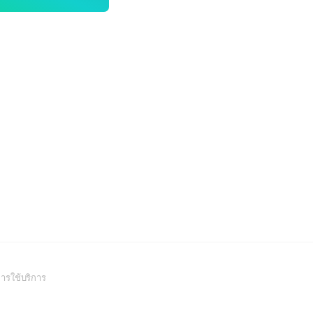
(Open
ารใช้บริการ
in
a