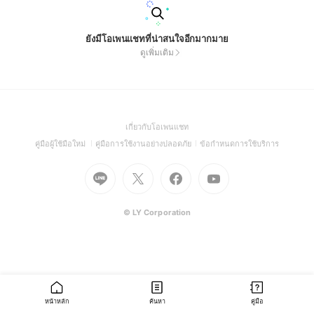
ยังมีโอเพนแชทที่น่าสนใจอีกมากมาย
ดูเพิ่มเติม
(Open
เกี่ยวกับโอเพนแชท
in
(Open
(Open
(Open
คู่มือผู้ใช้มือใหม่
คู่มือการใช้งานอย่างปลอดภัย
ข้อกำหนดการใช้บริการ
a
in
in
in
Go
Go
Go
new
Go
a
a
a
to
to
to
window)
to
new
new
new
Line
X
Facebook
Youtube
window)
window)
window)
(Open
(Open
(Open
(Open
© LY Corporation
in
in
in
in
a
a
a
a
new
new
new
new
window)
window)
window)
window)
หน้าหลัก
ค้นหา
คู่มือ