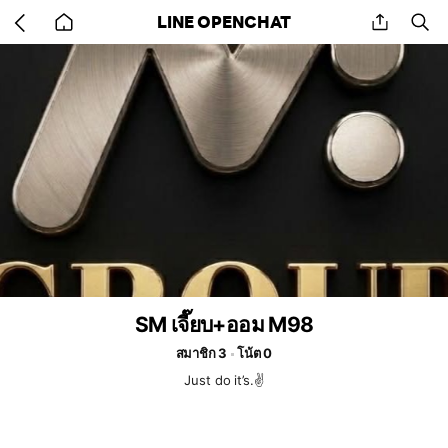
Go
share
se
LINE OPENCHAT
back
to
home
SM เจี๊ยบ+ออม M98
สมาชิก 3
โน้ต 0
Just do it’s.✌️