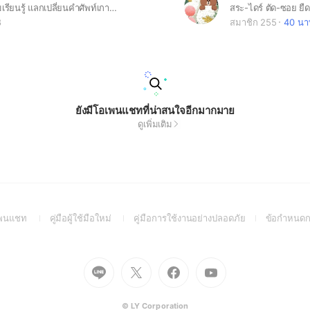
มือใหม่มาร่วมเรียนรู้ แลกเปลี่ยนคำศัพท์เกาหลีในชีวิตประจำวันไปด้วยกัน มาเริ่มต้นไปด้วยกันนะคะ
8
สมาชิก 255
40 นาท
ยังมีโอเพนแชทที่น่าสนใจอีกมากมาย
ดูเพิ่มเติม
(Open
(Open
(Open
อเพนแชท
คู่มือผู้ใช้มือใหม่
คู่มือการใช้งานอย่างปลอดภัย
ข้อกำหนดก
in
in
in
a
a
a
new
new
new
Go
Go
Go
Go
window)
window)
window)
to
to
to
to
Line
X
Facebook
Youtube
(Open
(Open
(Open
(Open
© LY Corporation