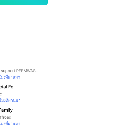
OFFICIAL FANBASE support PEEMWASU BUS ੯‧̀͡u\🐾 🏀🦮
วโมงที่ผ่านมา
ial Fc
c
วโมงที่ผ่านมา
Family
ffroad
วโมงที่ผ่านมา