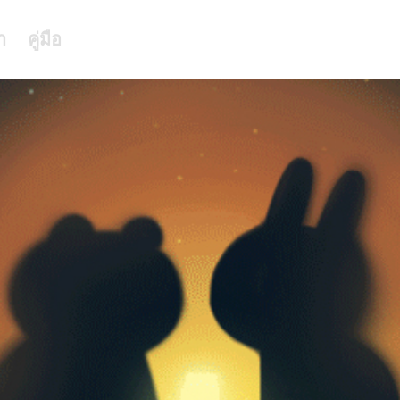
า
คู่มือ