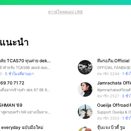
ดาวน์โหลดแอป LINE
ทแนะนำ
สอบเข้ามหาลัย TCAS70 ทุนค่าย dek70
ทีมรอภีม.Official
รวมข่าวสอบเข้าสำหรับ TCAS68 dek8 dek69 รับตรง ทุน ค่าย
10
5 ชั่วโมงที่ผ่านมา
สมาชิก 5244
1 ชั่
 69 70 71 72
Jamrachata Offic
กลุ่มสำหรับคนที่อยากเข้าจุฬา dek 67 68 69 CU107 CU108
#jamrachataofficialf
7
สมาชิก 2527
3 ชั่
ESHMAN '69
Oueiija Offroad 
ยินดีต้อนรับเข้าสู่ครอบครัว NR อย่างเป็นทางการ! 💚 กลุ่มนี้จัดตั้งขึ้นโดยพี่ๆ สโมสรนักศึกษาคณะทรัพยากรธรรมชาติ เพื่อเป็น Hub กลางให้น้องๆ Freshman NR 2026 ได้ติดตามข่าวสารกิจกรรม สอบถามข้อสงสัย และทำความรู้จักกับเพื่อนใหม่ทุกภาควิชา
Support Oueiija & O
สมาชิก 3303
1 ชั่
 everyday ฉบับมือใหม่
จุ๊บแจง บิวตี้ รูม