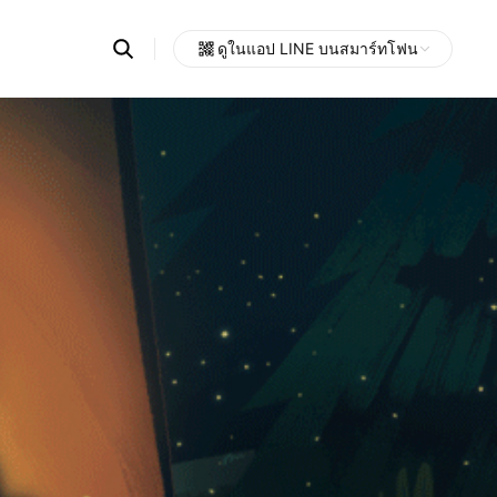
Search
ดูในแอป LINE บนสมาร์ทโฟน
OpenChats
Open
or
search
messages
area