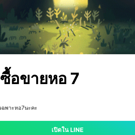
+ซื้อขายหอ 7
ิ้วเฉพาะหอ7นะคะ
เปิดใน LINE