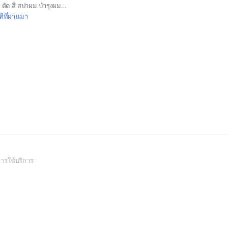
สระ-ไดร์ ตัด-ซอย ยืด ดัด สี สปาผม บำรุงผม#ร้านเสริมสวย
ีที่ผ่านมา
(Open
ารใช้บริการ
in
a
new
window)