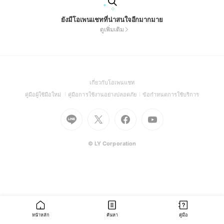
ยังมีโอเพนแชทที่น่าสนใจอีกมากมาย
ดูเพิ่มเติม
(Open
เกี่ยวกับโอเพนแชท
in
(Open
(Open
(Open
คู่มือผู้ใช้มือใหม่
คู่มือการใช้งานอย่างปลอดภัย
ข้อกำหนดการใช้บริการ
a
in
in
in
Go
Go
Go
new
Go
a
a
a
to
to
to
window)
to
new
new
new
Line
X
Facebook
Youtube
window)
window)
window)
(Open
(Open
(Open
(Open
© LY Corporation
in
in
in
in
a
a
a
a
new
new
new
new
window)
window)
window)
window)
หน้าหลัก
ค้นหา
คู่มือ