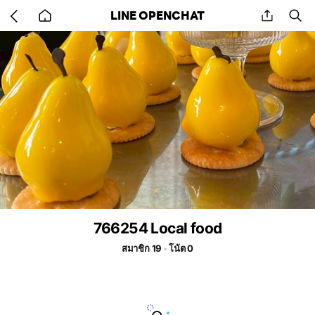
Go
share
se
LINE OPENCHAT
back
to
home
766254 Local food
สมาชิก 19
โน้ต 0