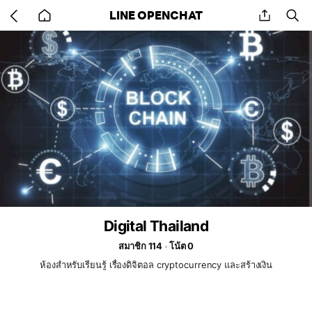
Go
share
se
LINE OPENCHAT
back
to
home
Digital Thailand
สมาชิก 114
โน้ต 0
ห้องสำหรับเรียนรู้ เรื่องดิจิตอล cryptocurrency และสร้างเงิน