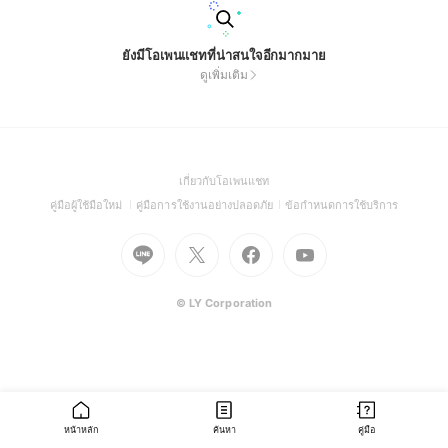
ยังมีโอเพนแชทที่น่าสนใจอีกมากมาย
ดูเพิ่มเติม
(Open
เกี่ยวกับโอเพนแชท
in
(Open
(Open
(Open
คู่มือผู้ใช้มือใหม่
คู่มือการใช้งานอย่างปลอดภัย
ข้อกำหนดการใช้บริการ
a
in
in
in
Go
Go
Go
new
Go
a
a
a
to
to
to
window)
to
new
new
new
Line
X
Facebook
Youtube
window)
window)
window)
(Open
(Open
(Open
(Open
© LY Corporation
in
in
in
in
a
a
a
a
new
new
new
new
window)
window)
window)
window)
หน้าหลัก
ค้นหา
คู่มือ