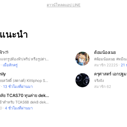
ดาวน์โหลดแอป LINE
ทแนะนำ
ฟ้า⛅️
ด้อมน้องเนย
กลุ่มนี้เป็นกลุ่มแจกรูปท้องฟ้า/คริป หรือรูปต่างๆ สามารถเข้ามาคุยเล่นกันได้ค่ะ ไม่นำรูปในกลุ่มไปแจกต่อ
#ด้อมน้องเนย #หมีเ
เมื่อสักครู่
สมาชิก 22225
21 
ily
ครุศาสตร์ เอกปฐม
กิตติภพ เสรีวิชยสวัสดิ์ (สตางค์) Kittiphop Sereevichayasawat #กระปุกของสตางค์ #satangks
จริงจัง
7
13 ชั่วโมงที่ผ่านมา
สมาชิก 62
สอบเข้ามหาลัย TCAS70 ทุนค่าย dek70
รวมข่าวสอบเข้าสำหรับ TCAS68 dek8 dek69 รับตรง ทุน ค่าย
10
4 ชั่วโมงที่ผ่านมา