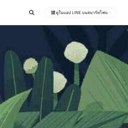
Search
ดูในแอป LINE บนสมาร์ทโฟน
OpenChats
Open
or
search
messages
area