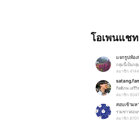
โอเพนแช
แจกรูปท้อง
สมาชิก 4144
satang.fam
สมาชิก 604
สมาชิก 870