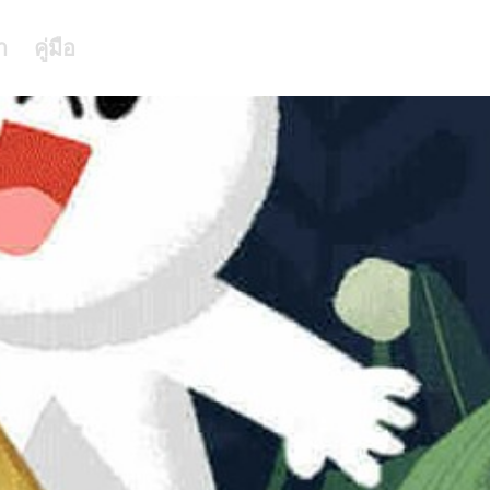
า
คู่มือ