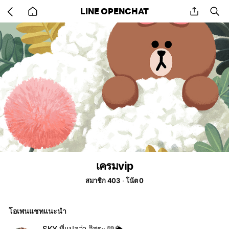
Go
share
se
LINE OPENCHAT
back
to
home
เครมvip
สมาชิก 403
โน้ต 0
โอเพนแชทแนะนำ
SKY ที่แปลว่า อิสระ 🩵🌦️