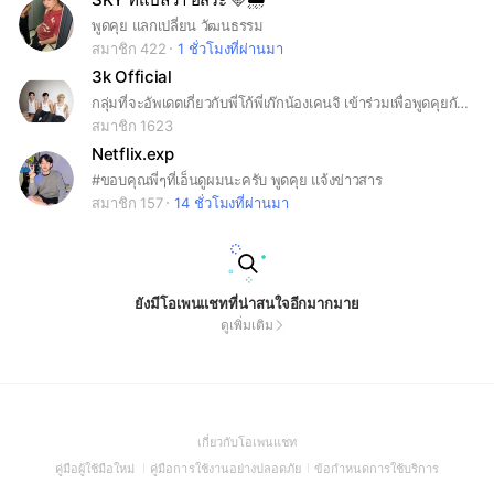
พูดคุย แลกเปลี่ยน วัฒนธรรม
สมาชิก 422
1 ชั่วโมงที่ผ่านมา
3k Official
กลุ่มที่จะอัพเดตเกี่ยวกับพี่โก้พี่เก๊กน้องเคนจิ เข้าร่วมเพื่อพูดคุยกันได้แบบไม่ต้องเขินอาย
สมาชิก 1623
Netflix.exp
#ขอบคุณพี่ๆที่เอ็นดูผมนะครับ พูดคุย แจ้งข่าวสาร
สมาชิก 157
14 ชั่วโมงที่ผ่านมา
ยังมีโอเพนแชทที่น่าสนใจอีกมากมาย
ดูเพิ่มเติม
(Open
เกี่ยวกับโอเพนแชท
in
(Open
(Open
(Open
คู่มือผู้ใช้มือใหม่
คู่มือการใช้งานอย่างปลอดภัย
ข้อกำหนดการใช้บริการ
a
in
in
in