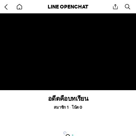
Go
share
se
LINE OPENCHAT
back
to
home
อดีตคือบทเรียน
สมาชิก 1
โน้ต 0