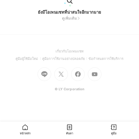
ยังมีโอเพนแชทที่น่าสนใจอีกมากมาย
ดูเพิ่มเติม
(Open
เกี่ยวกับโอเพนแชท
in
(Open
(Open
(Open
คู่มือผู้ใช้มือใหม่
คู่มือการใช้งานอย่างปลอดภัย
ข้อกำหนดการใช้บริการ
a
in
in
in
Go
Go
Go
new
Go
a
a
a
to
to
to
window)
to
new
new
new
Line
X
Facebook
Youtube
window)
window)
window)
(Open
(Open
(Open
(Open
© LY Corporation
in
in
in
in
a
a
a
a
new
new
new
new
window)
window)
window)
window)
หน้าหลัก
ค้นหา
คู่มือ