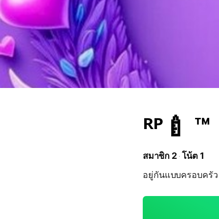
ᴿᴾ🍼 ™
สมาชิก 2
โน้ต 1
อยู่กันแบบครอบครัว