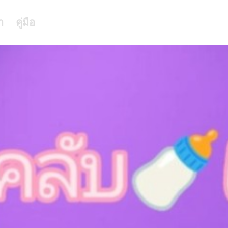
า
คู่มือ