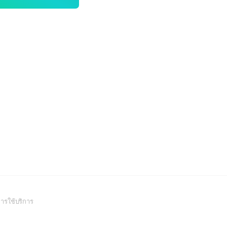
(Open
ารใช้บริการ
in
a