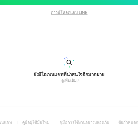
ดาวน์โหลดแอป LINE
ยังมีโอเพนแชทที่น่าสนใจอีกมากมาย
ดูเพิ่มเติม
(Open
(Open
(Open
อเพนแชท
คู่มือผู้ใช้มือใหม่
คู่มือการใช้งานอย่างปลอดภัย
ข้อกำหนดก
in
in
in
a
a
a