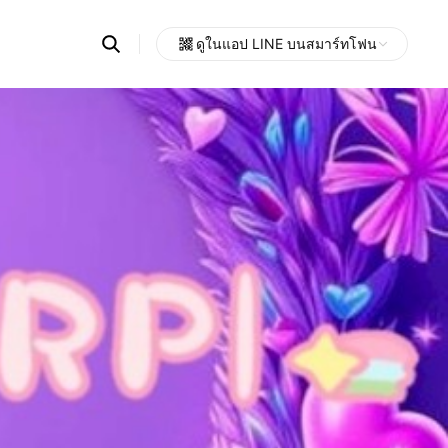
Search
ดูในแอป LINE บนสมาร์ทโฟน
OpenChats
Open
or
search
messages
area