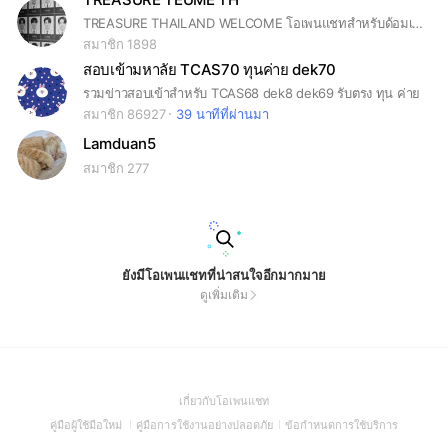
TREASURE THAILAND WELCOME โอเพนแชทสำหรับด้อมเด็กสมบัติ(ทึเม) ❗เข้ามาแล้วตั้งชื่อ / อิโมจิเมน ❗ #HYUNSUK #JIHOON #YOSHI #JUNKYU #MASHIHO #JAEHYUK #ASAHI #YEDAM #DOYOUNG #HARUTO#JEONGWOO#JUNGHWAN#เทรเชอร์
สมาชิก 1898
สอบเข้ามหาลัย TCAS70 ทุนค่าย dek70
รวมข่าวสอบเข้าสำหรับ TCAS68 dek8 dek69 รับตรง ทุน ค่าย
สมาชิก 86927
39 นาทีที่ผ่านมา
Lamduan5
สมาชิก 277
ยังมีโอเพนแชทที่น่าสนใจอีกมากมาย
ดูเพิ่มเติม
(Open
เกี่ยวกับโอเพนแชท
in
(Open
(Open
(Open
คู่มือผู้ใช้มือใหม่
คู่มือการใช้งานอย่างปลอดภัย
ข้อกำหนดการใช้บริการ
a
in
in
in