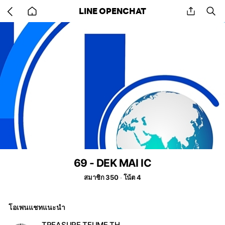
Go
share
se
LINE OPENCHAT
back
to
home
69 - DEK MAI IC
สมาชิก 350
โน้ต 4
โอเพนแชทแนะนำ
TREASURE TEUME TH