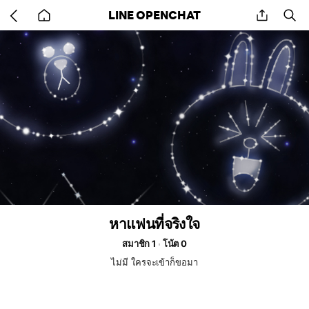
Go
share
se
LINE OPENCHAT
back
to
home
หาแฟนที่จริงใจ
สมาชิก 1
โน้ต 0
ไม่มี ใครจะเข้าก็ขอมา