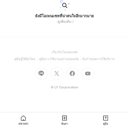
ยังมีโอเพนแชทที่น่าสนใจอีกมากมาย
ดูเพิ่มเติม
(Open
เกี่ยวกับโอเพนแชท
in
(Open
(Open
(Open
คู่มือผู้ใช้มือใหม่
คู่มือการใช้งานอย่างปลอดภัย
ข้อกำหนดการใช้บริการ
a
in
in
in
Go
Go
Go
new
Go
a
a
a
to
to
to
window)
to
new
new
new
Line
X
Facebook
Youtube
window)
window)
window)
(Open
(Open
(Open
(Open
© LY Corporation
in
in
in
in
a
a
a
a
new
new
new
new
window)
window)
window)
window)
หน้าหลัก
ค้นหา
คู่มือ