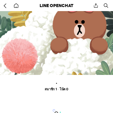
Go
share
se
LINE OPENCHAT
back
to
home
.
สมาชิก 1
โน้ต 0