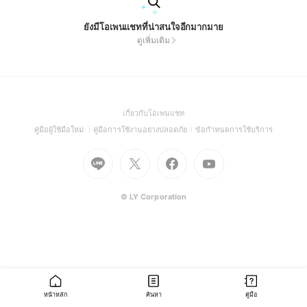
ยังมีโอเพนแชทที่น่าสนใจอีกมากมาย
ดูเพิ่มเติม
(Open
เกี่ยวกับโอเพนแชท
in
(Open
(Open
(Open
คู่มือผู้ใช้มือใหม่
คู่มือการใช้งานอย่างปลอดภัย
ข้อกำหนดการใช้บริการ
a
in
in
in
Go
Go
Go
new
Go
a
a
a
to
to
to
window)
to
new
new
new
Line
X
Facebook
Youtube
window)
window)
window)
(Open
(Open
(Open
(Open
© LY Corporation
in
in
in
in
a
a
a
a
new
new
new
new
window)
window)
window)
window)
หน้าหลัก
ค้นหา
คู่มือ