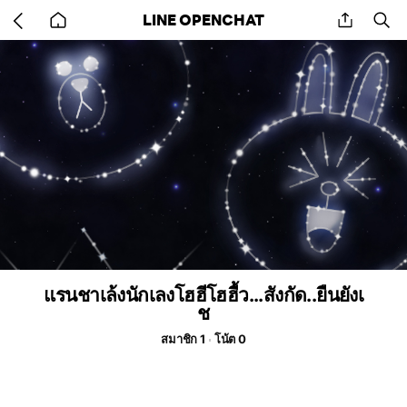
Go
share
se
LINE OPENCHAT
back
to
home
แรนชาเล้งนักเลงโฮฮีโฮฮื้ว...สังกัด..ยืนยังเ
ช
สมาชิก 1
โน้ต 0