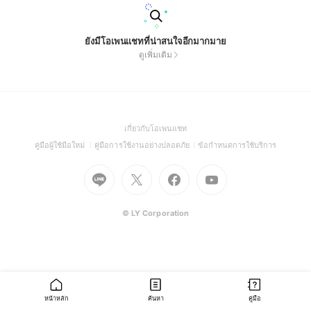
ยังมีโอเพนแชทที่น่าสนใจอีกมากมาย
ดูเพิ่มเติม
(Open
เกี่ยวกับโอเพนแชท
in
(Open
(Open
(Open
คู่มือผู้ใช้มือใหม่
คู่มือการใช้งานอย่างปลอดภัย
ข้อกำหนดการใช้บริการ
a
in
in
in
Go
Go
Go
new
Go
a
a
a
to
to
to
window)
to
new
new
new
Line
X
Facebook
Youtube
window)
window)
window)
(Open
(Open
(Open
(Open
© LY Corporation
in
in
in
in
a
a
a
a
new
new
new
new
window)
window)
window)
window)
หน้าหลัก
ค้นหา
คู่มือ