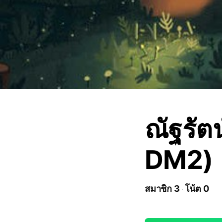
ณัฐรัต
DM2)
สมาชิก 3
โน้ต 0