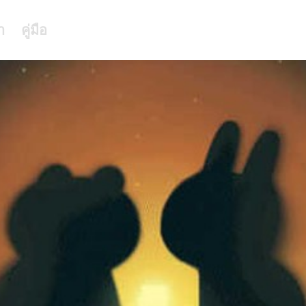
า
คู่มือ