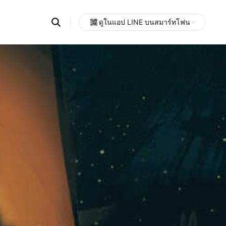
Search
ดูในแอป LINE บนสมาร์ทโฟน
OpenChats
Open
or
search
messages
area