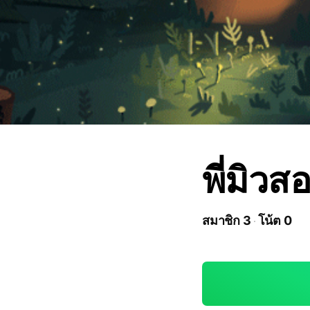
พี่มิว
สมาชิก 3
โน้ต 0