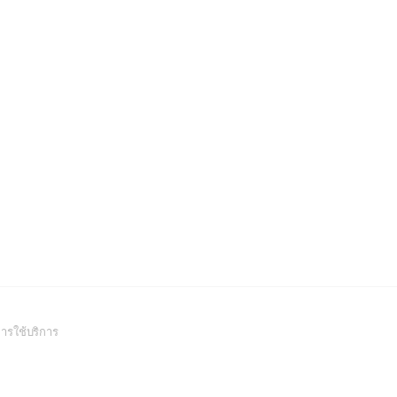
(Open
ารใช้บริการ
in
a
new