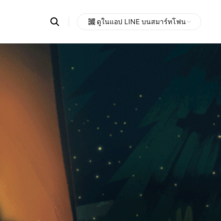
Search
ดูในแอป LINE บนสมาร์ทโฟน
OpenChats
Open
or
search
messages
area