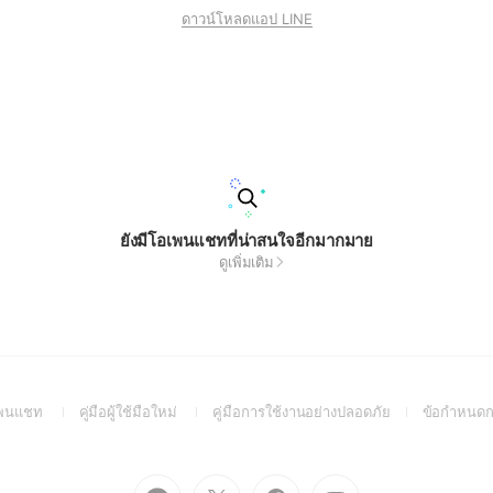
ดาวน์โหลดแอป LINE
ยังมีโอเพนแชทที่น่าสนใจอีกมากมาย
ดูเพิ่มเติม
(Open
(Open
(Open
อเพนแชท
คู่มือผู้ใช้มือใหม่
คู่มือการใช้งานอย่างปลอดภัย
ข้อกำหนดก
in
in
in
a
a
a
new
new
new
Go
Go
Go
Go