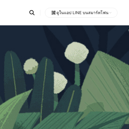
Search
ดูในแอป LINE บนสมาร์ทโฟน
OpenChats
Open
or
search
messages
area