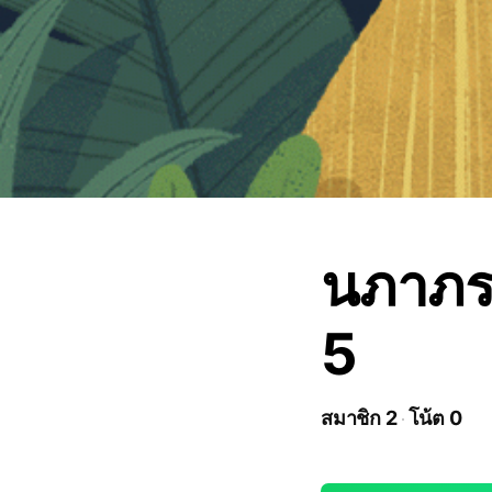
นภาภร
5
สมาชิก 2
โน้ต 0