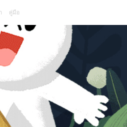
า
คู่มือ