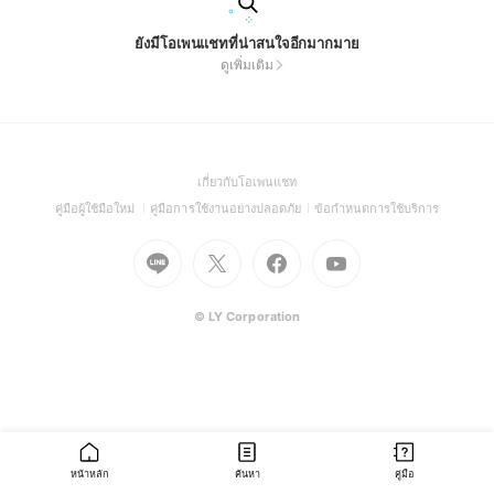
ยังมีโอเพนแชทที่น่าสนใจอีกมากมาย
ดูเพิ่มเติม
(Open
เกี่ยวกับโอเพนแชท
in
(Open
(Open
(Open
คู่มือผู้ใช้มือใหม่
คู่มือการใช้งานอย่างปลอดภัย
ข้อกำหนดการใช้บริการ
a
in
in
in
Go
Go
Go
new
Go
a
a
a
to
to
to
window)
to
new
new
new
Line
X
Facebook
Youtube
window)
window)
window)
(Open
(Open
(Open
(Open
© LY Corporation
in
in
in
in
a
a
a
a
new
new
new
new
window)
window)
window)
window)
หน้าหลัก
ค้นหา
คู่มือ