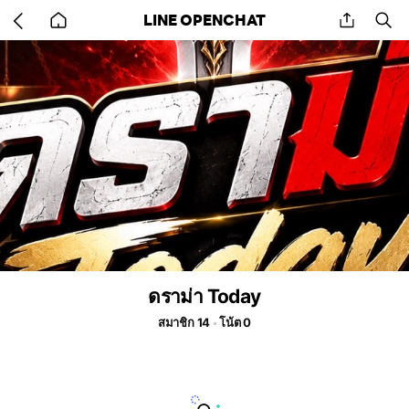
Go
share
se
LINE OPENCHAT
back
to
home
ดราม่า Today
สมาชิก 14
โน้ต 0