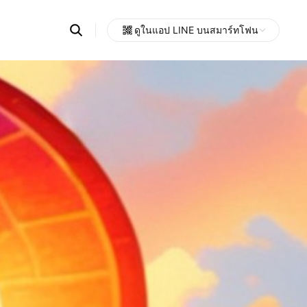
Search
ดูในแอป LINE บนสมาร์ทโฟน
OpenChats
Open
or
search
messages
area