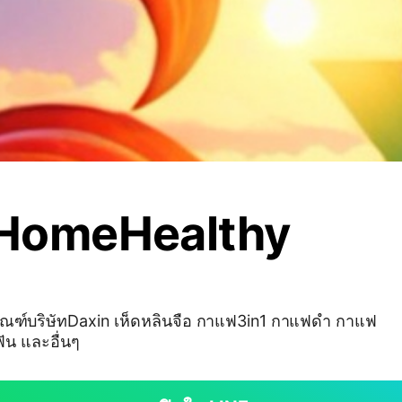
HomeHealthy
ภัณฑ์บริษัทDaxin เห็ดหลินจือ กาแฟ3in1 กาแฟดำ กาแฟ
 ยาสีฟัน และอื่นๆ