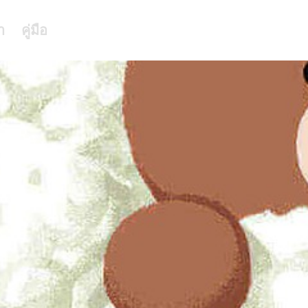
า
คู่มือ