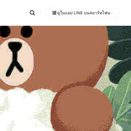
Search
ดูในแอป LINE บนสมาร์ทโฟน
OpenChats
Open
or
search
messages
area