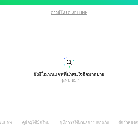
ดาวน์โหลดแอป LINE
ยังมีโอเพนแชทที่น่าสนใจอีกมากมาย
ดูเพิ่มเติม
(Open
(Open
(Open
อเพนแชท
คู่มือผู้ใช้มือใหม่
คู่มือการใช้งานอย่างปลอดภัย
ข้อกำหนดก
in
in
in
a
a
a