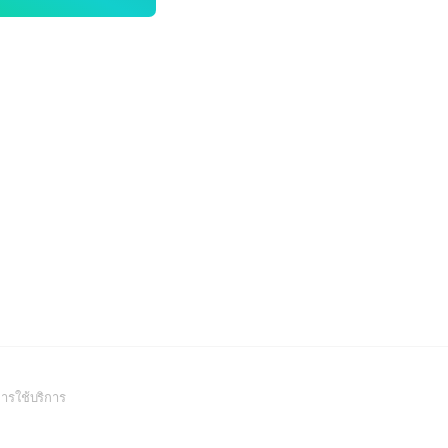
(Open
ารใช้บริการ
in
a