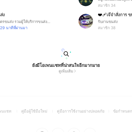
สมาชิก 34
ส่ง
❤‍🩹เจ๊จ๋าสั่งการ 
🚚 กลุ่มพันธมิตรขนส่ง รวมผู้ให้บริการขนส่งและผู้ใช้บริการทั่วไทย แลกเปลี่ยนงาน ช่วยเหลือกันด้วยความจริงใจ เน้นความซื่อสัตย์ รับผิดชอบ และความปลอดภัยของสินค้า 📦 สินค้าปลอดภัย เมื่อไว้วางใจใช้บริการพันธมิตรขนส่ง 🤝 เติบโตไปด้วยกัน บนพื้นฐานของความเชื่อใจ
รับงานขนส่ง
29 นาทีที่ผ่านมา
สมาชิก 38
ยังมีโอเพนแชทที่น่าสนใจอีกมากมาย
ดูเพิ่มเติม
(Open
(Open
(Open
อเพนแชท
คู่มือผู้ใช้มือใหม่
คู่มือการใช้งานอย่างปลอดภัย
ข้อกำหนดก
in
in
in
a
a
a
new
new
new
Go
Go
Go
Go