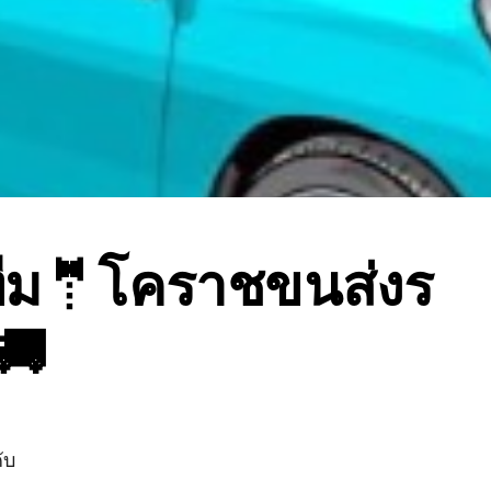
ทีม🤵โคราชขนส่งร
🚚
ับ