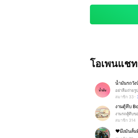
โอเพนแช
น้ำมันรถวัง
อย่าลืมถ่ายรูป
สมาชิก 33
งานตู้ทึบ B
งานรถตู้ทึบข
สมาชิก 314
♥️มึงมันลั้