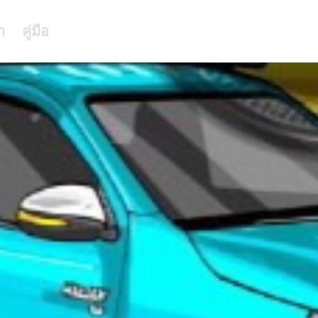
า
คู่มือ