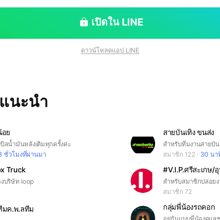
เปิดใน LINE
ดาวน์โหลดแอป LINE
ทแนะนำ
น้อย
สายบันเทิง ขนส่ง
บิลน้ำมันหลังเติมทุกครั้งค่ะ
3 ชั่วโมงที่ผ่านมา
สมาชิก 122
30 นาท
ox Truck
#V.I.P.ศรีสะเกษ/อ
องบริษัท loop
สำหรับสมาชิกปล่อย
สมาชิก 72
กลุ่มพี่น้องรถคอก
นทีมค.พ.ลทีม
อยู่กันแบบพี่น้องดูแล