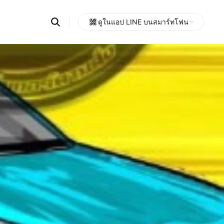
Search
ดูในแอป LINE บนสมาร์ทโฟน
OpenChats
Open
or
search
messages
area