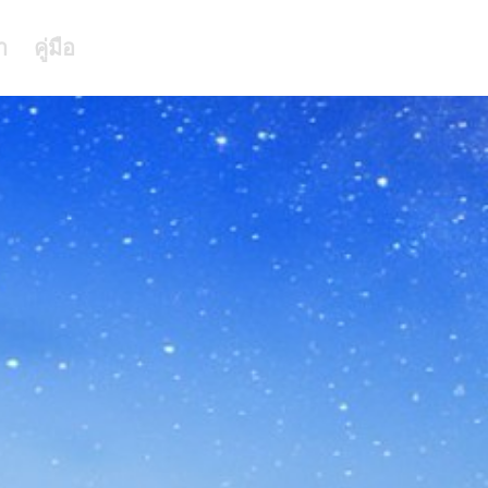
า
คู่มือ