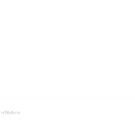
(Open
ารใช้บริการ
in
a
new