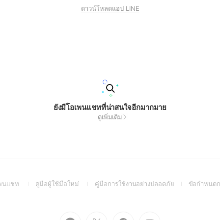
ดาวน์โหลดแอป LINE
ยังมีโอเพนแชทที่น่าสนใจอีกมากมาย
ดูเพิ่มเติม
(Open
(Open
(Open
อเพนแชท
คู่มือผู้ใช้มือใหม่
คู่มือการใช้งานอย่างปลอดภัย
ข้อกำหนดก
in
in
in
a
a
a
new
new
new
Go
Go
Go
Go