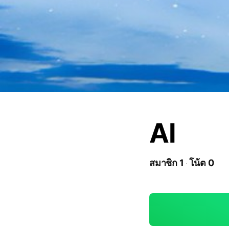
AI
สมาชิก 1
โน้ต 0