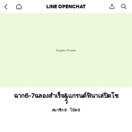
Go
share
se
LINE OPENCHAT
back
to
home
ฉาก6-7ฉลองสำเร็จ&แกรนด์ฟินาเล่ปิดโช
ว์
สมาชิก 9
โน้ต 0