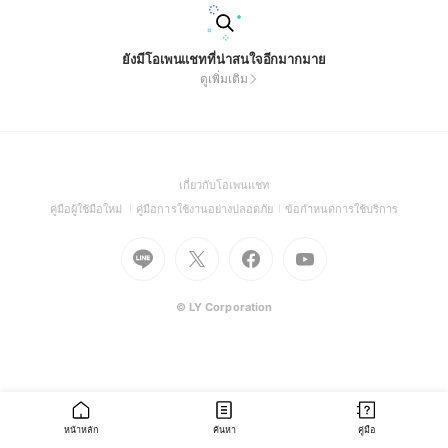
ยังมีโอเพนแชทที่น่าสนใจอีกมากมาย
ดูเพิ่มเติม
(Open
เกี่ยวกับโอเพนแชท
in
(Open
(Open
(Open
คู่มือผู้ใช้มือใหม่
คู่มือการใช้งานอย่างปลอดภัย
ข้อกำหนดการใช้บริการ
a
in
in
in
Go
Go
Go
new
Go
a
a
a
to
to
to
window)
to
new
new
new
Line
X
Facebook
Youtube
window)
window)
window)
(Open
(Open
(Open
(Open
© LY Corporation
in
in
in
in
a
a
a
a
new
new
new
new
window)
window)
window)
window)
หน้าหลัก
ค้นหา
คู่มือ