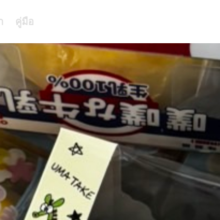
า
คู่มือ