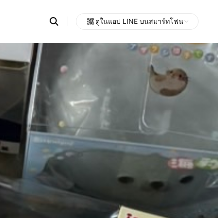
Search
ดูในแอป LINE บนสมาร์ทโฟน
OpenChats
Open
or
search
messages
area