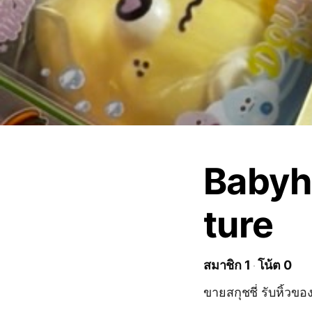
Babyh
ture
สมาชิก 1
โน้ต 0
ขายสกุชชี่ รับหิ้วขอ