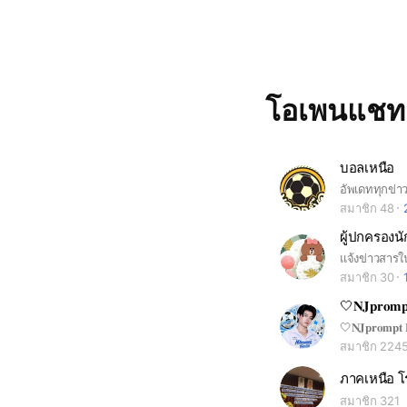
โอเพนแช
บอลเหนือ
อัพเดททุกข่
สมาชิก 48
แจ้งข่าวสารใ
สมาชิก 30
🤍𝐍𝐉𝐩𝐫𝐨𝐦𝐩
สมาชิก 224
สมาชิก 321