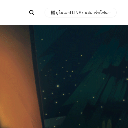
Search
ดูในแอป LINE บนสมาร์ทโฟน
OpenChats
Open
or
search
messages
area