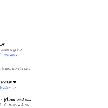
น💗
ับจอห์น ณัฎฐโชติ
วโมงที่ผ่านมา
ตั้งชื่อ เป็นระดับชั้นตามด้วยหมายเลขห้องเลขที่และชื่อจริง เช่น 6514 ภูพิงค์
Fanclub ❤︎︎
วโมงที่ผ่านมา
(ห้อง1) WhatSale - รู้เรื่องลด สดเรื่องดีล
แบ่งปัน พูดคุยเกี่ยวกับโปรโมชันปังๆ🔥ทั้ง Shopee & Lazada 🥰