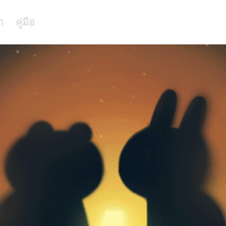
า
คู่มือ