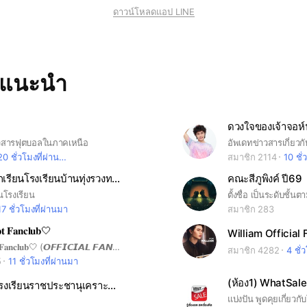
ดาวน์โหลดแอป LINE
ทแนะนำ
ดวงใจของเจ้าจอห์
าวสารฟุตบอลในภาคเหนือ
อัพเดทข่าวสารเกี่ยวก
20 ชั่วโมงที่ผ่านมา
สมาชิก 2114
10 ชั่
ผู้ปกครองนักเรียนโรงเรียนบ้านทุ่งรวงทอง
คณะสีภูพิงค์ ปี69
นโรงเรียน
17 ชั่วโมงที่ผ่านมา
สมาชิก 283
 𝐅𝐚𝐧𝐜𝐥𝐮𝐛🤍
William Official 
🤍𝐍𝐉𝐩𝐫𝐨𝐦𝐩𝐭 𝐅𝐚𝐧𝐜𝐥𝐮𝐛🤍 (𝙊𝙁𝙁𝙄𝘾𝙄𝘼𝙇 𝙁𝘼𝙉𝘾𝙇𝙐𝘽 ) 𝕊𝕌ℙℙ𝕆ℝ𝕋 @njprompt 𝗡𝗝 𝗗𝗲𝗲𝗽𝗿𝗼𝗺𝗽𝘁 𝗦𝗼𝗼𝗻𝘁𝗼𝗿𝗻𝘀𝗶𝘁𝘁𝗶𝘀𝗼𝗽𝗮 Artist under @tia51.official #njprompt #LOVEx3
สมาชิก 4282
4 ชั่
5
11 ชั่วโมงที่ผ่านมา
ภาคเหนือ โรงเรียนราชประชานุเคราะห์×จินตคณิต ดร.เมี่ยง