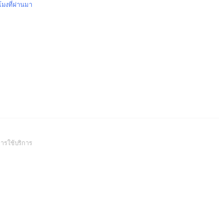
วโมงที่ผ่านมา
(Open
ารใช้บริการ
in
a
new
window)