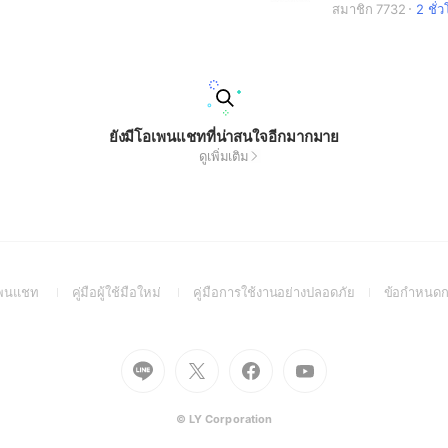
สมาชิก 7732
2 ชั่
ยังมีโอเพนแชทที่น่าสนใจอีกมากมาย
ดูเพิ่มเติม
(Open
(Open
(Open
อเพนแชท
คู่มือผู้ใช้มือใหม่
คู่มือการใช้งานอย่างปลอดภัย
ข้อกำหนดก
in
in
in
a
a
a
new
new
new
Go
Go
Go
Go
window)
window)
window)
to
to
to
to
Line
X
Facebook
Youtube
(Open
(Open
(Open
(Open
© LY Corporation
in
in
in
in