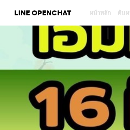
LINE OPENCHAT
หน้าหลัก
ค้นห