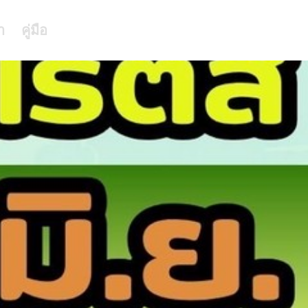
า
คู่มือ