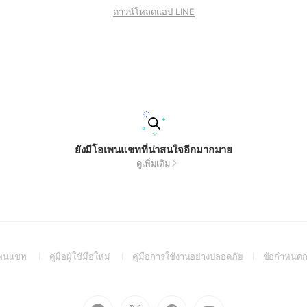
ดาวน์โหลดแอป LINE
ยังมีโอเพนแชทที่น่าสนใจอีกมากมาย
ดูเพิ่มเติม
(Open
(Open
(Open
อเพนแชท
คู่มือผู้ใช้มือใหม่
คู่มือการใช้งานอย่างปลอดภัย
ข้อกำหนดก
in
in
in
a
a
a
new
new
new
Go
Go
Go
Go