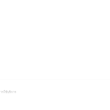
(Open
ารใช้บริการ
in
a
new