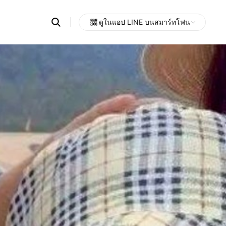
Search
ดูในแอป LINE บนสมาร์ทโฟน
OpenChats
Open
or
search
messages
area