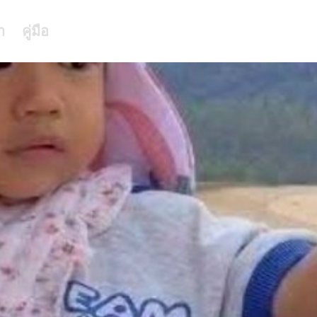
า
คู่มือ