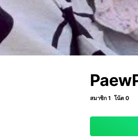
PaewP
สมาชิก 1
โน้ต 0