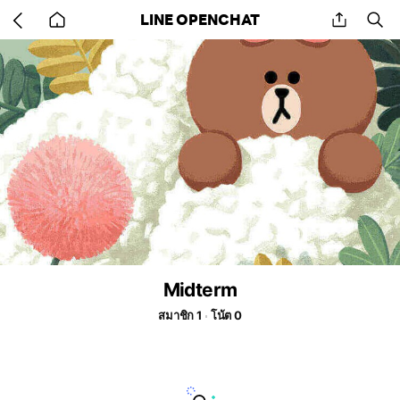
Go
share
se
LINE OPENCHAT
back
to
home
Midterm
สมาชิก 1
โน้ต 0