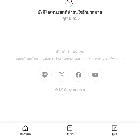
ยังมีโอเพนแชทที่น่าสนใจอีกมากมาย
ดูเพิ่มเติม
(Open
เกี่ยวกับโอเพนแชท
in
(Open
(Open
(Open
คู่มือผู้ใช้มือใหม่
คู่มือการใช้งานอย่างปลอดภัย
ข้อกำหนดการใช้บริการ
a
in
in
in
Go
Go
Go
new
Go
a
a
a
to
to
to
window)
to
new
new
new
Line
X
Facebook
Youtube
window)
window)
window)
(Open
(Open
(Open
(Open
© LY Corporation
in
in
in
in
a
a
a
a
new
new
new
new
window)
window)
window)
window)
หน้าหลัก
ค้นหา
คู่มือ