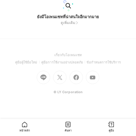
ยังมีโอเพนแชทที่น่าสนใจอีกมากมาย
ดูเพิ่มเติม
(Open
เกี่ยวกับโอเพนแชท
in
(Open
(Open
(Open
คู่มือผู้ใช้มือใหม่
คู่มือการใช้งานอย่างปลอดภัย
ข้อกำหนดการใช้บริการ
a
in
in
in
Go
Go
Go
new
Go
a
a
a
to
to
to
window)
to
new
new
new
Line
X
Facebook
Youtube
window)
window)
window)
(Open
(Open
(Open
(Open
© LY Corporation
in
in
in
in
a
a
a
a
new
new
new
new
window)
window)
window)
window)
หน้าหลัก
ค้นหา
คู่มือ