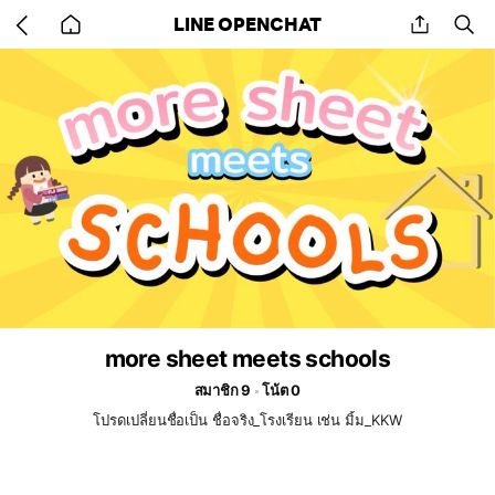
Go
share
se
LINE OPENCHAT
back
to
home
more sheet meets schools
สมาชิก 9
โน้ต 0
โปรดเปลี่ยนชื่อเป็น ชื่อจริง_โรงเรียน เช่น มิ้ม_KKW