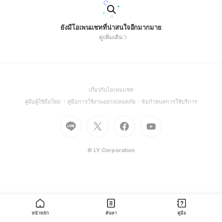
ยังมีโอเพนแชทที่น่าสนใจอีกมากมาย
ดูเพิ่มเติม
(Open
เกี่ยวกับโอเพนแชท
in
(Open
(Open
(Open
คู่มือผู้ใช้มือใหม่
คู่มือการใช้งานอย่างปลอดภัย
ข้อกำหนดการใช้บริการ
a
in
in
in
Go
Go
Go
new
Go
a
a
a
to
to
to
window)
to
new
new
new
Line
X
Facebook
Youtube
window)
window)
window)
(Open
(Open
(Open
(Open
© LY Corporation
in
in
in
in
a
a
a
a
new
new
new
new
window)
window)
window)
window)
หน้าหลัก
ค้นหา
คู่มือ