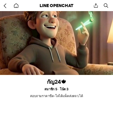
Go
share
se
LINE OPENCHAT
back
to
home
กัญ24🍁
สมาชิก 5
โน้ต 3
สอบถามราคาขีด-โลได้แพ็คส่งตจว.ได้