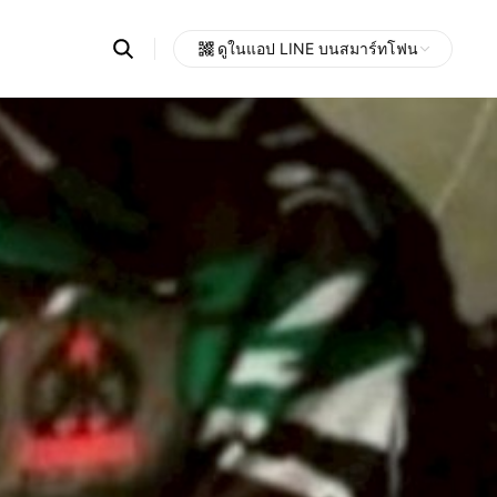
Search
ดูในแอป LINE บนสมาร์ทโฟน
OpenChats
Open
or
search
messages
area