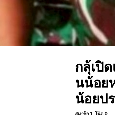
กลุ้เป
นน้อย
น้อยปร
สมาชิก 1
โน้ต 0