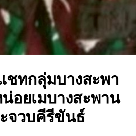
ิดแชทกลุ่มบางสะพา
หน่อยเมบางสะพาน
ะจวบคีรีขันธ์