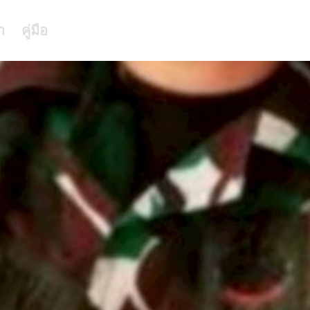
า
คู่มือ