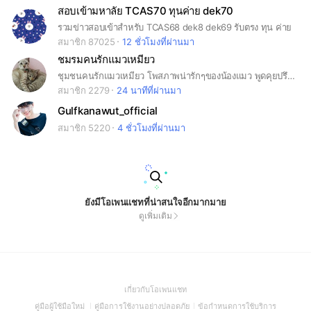
สอบเข้ามหาลัย TCAS70 ทุนค่าย dek70
รวมข่าวสอบเข้าสำหรับ TCAS68 dek8 dek69 รับตรง ทุน ค่าย
สมาชิก 87025
12 ชั่วโมงที่ผ่านมา
ชมรมคนรักแมวเหมียว
ชุมชนคนรักแมวเหมียว โพสภาพน่ารักๆของน้องแมว พูดคุยปรึกษากันในกลุ่มแลกเปลี่ยนประสบการณ์การเลี้ยงแมวกันได้เต็มที่ค่ะ
สมาชิก 2279
24 นาทีที่ผ่านมา
Gulfkanawut_official
สมาชิก 5220
4 ชั่วโมงที่ผ่านมา
ยังมีโอเพนแชทที่น่าสนใจอีกมากมาย
ดูเพิ่มเติม
(Open
เกี่ยวกับโอเพนแชท
in
(Open
(Open
(Open
คู่มือผู้ใช้มือใหม่
คู่มือการใช้งานอย่างปลอดภัย
ข้อกำหนดการใช้บริการ