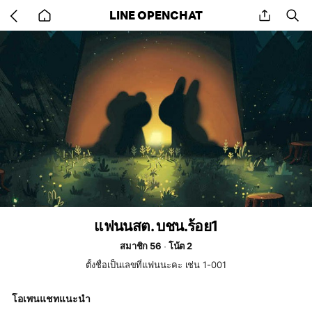
Go
share
se
LINE OPENCHAT
back
to
home
แฟนนสต. บชน.ร้อย1
สมาชิก 56
โน้ต 2
ตั้งชื่อเป็นเลขที่แฟนนะคะ เช่น 1-001
โอเพนแชทแนะนำ