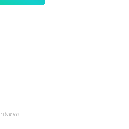
(Open
ารใช้บริการ
in
a