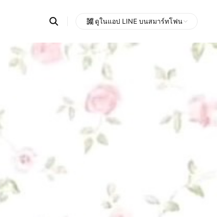
Search
ดูในแอป LINE บนสมาร์ทโฟน
OpenChats
Open
or
search
messages
area