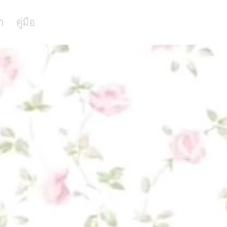
า
คู่มือ