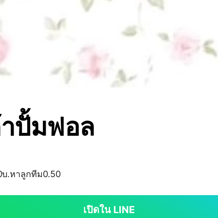
้าปั้มฟอล
0บ.หาลูกทีม0.50
เปิดใน LINE