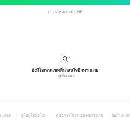
ดาวน์โหลดแอป LINE
ยังมีโอเพนแชทที่น่าสนใจอีกมากมาย
ดูเพิ่มเติม
(Open
(Open
(Open
อเพนแชท
คู่มือผู้ใช้มือใหม่
คู่มือการใช้งานอย่างปลอดภัย
ข้อกำหนดก
in
in
in
a
a
a