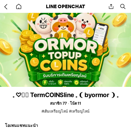
Go
share
se
LINE OPENCHAT
back
to
home
𓈒 ♡✊🏻 TermCOINSline 𓈒 ❨ byormor ❩ 𓈒
สมาชิก 77
โน้ต 11
#เติมเหรียญไลน์ #เหรียญไลน์
โอเพนแชทแนะนำ