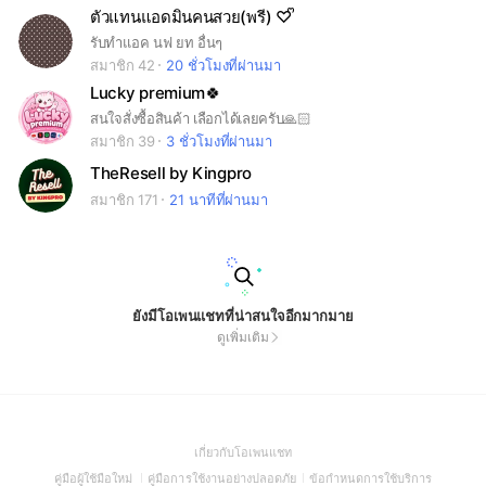
ตัวแทนแอดมินคนสวย(พรี) ♡ ᩚ
รับทำแอค นฟ ยท อื่นๆ
สมาชิก 42
20 ชั่วโมงที่ผ่านมา
Lucky premium🍀
สนใจสั่งซื้อสินค้า เลือกได้เลยครับ🙏🏻
สมาชิก 39
3 ชั่วโมงที่ผ่านมา
TheResell by Kingpro
สมาชิก 171
21 นาทีที่ผ่านมา
ยังมีโอเพนแชทที่น่าสนใจอีกมากมาย
ดูเพิ่มเติม
(Open
เกี่ยวกับโอเพนแชท
in
(Open
(Open
(Open
คู่มือผู้ใช้มือใหม่
คู่มือการใช้งานอย่างปลอดภัย
ข้อกำหนดการใช้บริการ