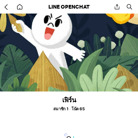
Go
share
se
LINE OPENCHAT
back
to
home
เฟิร์น
สมาชิก 1
โน้ต 65