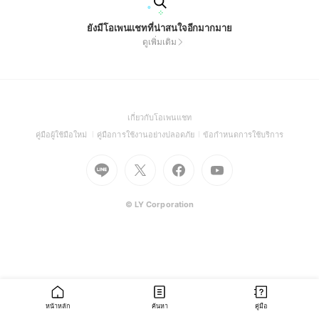
ยังมีโอเพนแชทที่น่าสนใจอีกมากมาย
ดูเพิ่มเติม
(Open
เกี่ยวกับโอเพนแชท
in
(Open
(Open
(Open
คู่มือผู้ใช้มือใหม่
คู่มือการใช้งานอย่างปลอดภัย
ข้อกำหนดการใช้บริการ
a
in
in
in
Go
Go
Go
new
Go
a
a
a
to
to
to
window)
to
new
new
new
Line
X
Facebook
Youtube
window)
window)
window)
(Open
(Open
(Open
(Open
© LY Corporation
in
in
in
in
a
a
a
a
new
new
new
new
window)
window)
window)
window)
หน้าหลัก
ค้นหา
คู่มือ