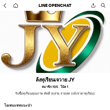
Go
share
se
LINE OPENCHAT
back
to
home
ล้งทุเรียนเจวาย JY
สมาชิก 105
โน้ต 1
รับซื้อทุเรียนคุณภาพ คัดดี ลงง่าย จ่ายสด (แจ้งราคาทุเรียน)
โอเพนแชทแนะนำ