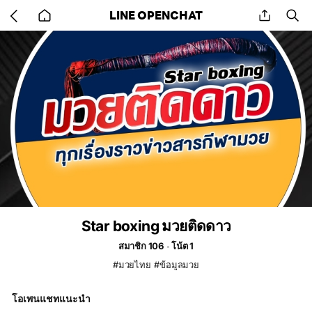
Go
share
se
LINE OPENCHAT
back
to
home
Star boxing มวยติดดาว
สมาชิก 106
โน้ต 1
#มวยไทย #ข้อมูลมวย
โอเพนแชทแนะนำ