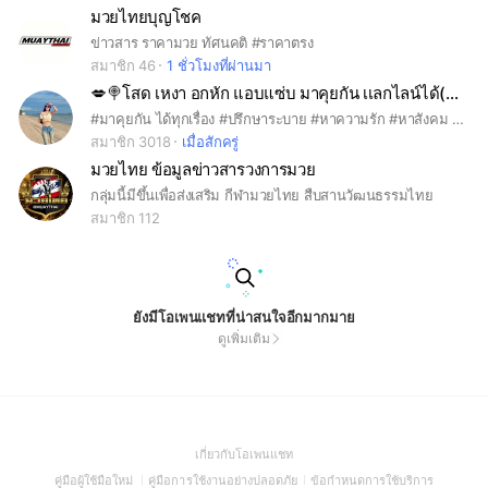
มวยไทยบุญโชค
ข่าวสาร ราคามวย ทัศนคติ #ราคาตรง
สมาชิก 46
1 ชั่วโมงที่ผ่านมา
💋🍭โสด เหงา อกหัก แอบแซ่บ มาคุยกัน เเลกไลน์ได้(ตามกฏ)💋🍭🦪
#มาคุยกัน ได้ทุกเรื่อง #ปรึกษาระบาย #หาความรัก #หาสังคม #หามิตรภาพ #รับทุกเพศ ทุกอาชีพ คุยเฮฮาสนุก พี่น้อง #ขอรับอายุ 16 ขึ้นไปนะคะ #ใช้คำสุภาพ ใช้รูปเหมาะสม (รูปจริงของตัวเอง) #รัก#โสด#เหงา#เเอบเเซ่บ#เเอบรัก#เเอบหวัง#เศร้า#เหงา#หาเพื่อน#หาคู่#คนมีคู่#คนเเอบรัก#คนเเอบชอบ#❤️#💋#🦪#🌈#🍭#🎀
สมาชิก 3018
เมื่อสักครู่
มวยไทย ข้อมูลข่าวสารวงการมวย
กลุ่มนี้มีขึ้นเพื่อส่งเสริม กีฬามวยไทย สืบสานวัฒนธรรมไทย
สมาชิก 112
ยังมีโอเพนแชทที่น่าสนใจอีกมากมาย
ดูเพิ่มเติม
(Open
เกี่ยวกับโอเพนแชท
in
(Open
(Open
(Open
คู่มือผู้ใช้มือใหม่
คู่มือการใช้งานอย่างปลอดภัย
ข้อกำหนดการใช้บริการ