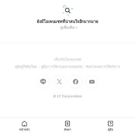
ยังมีโอเพนแชทที่น่าสนใจอีกมากมาย
ดูเพิ่มเติม
(Open
เกี่ยวกับโอเพนแชท
in
(Open
(Open
(Open
คู่มือผู้ใช้มือใหม่
คู่มือการใช้งานอย่างปลอดภัย
ข้อกำหนดการใช้บริการ
a
in
in
in
Go
Go
Go
new
Go
a
a
a
to
to
to
window)
to
new
new
new
Line
X
Facebook
Youtube
window)
window)
window)
(Open
(Open
(Open
(Open
© LY Corporation
in
in
in
in
a
a
a
a
new
new
new
new
window)
window)
window)
window)
หน้าหลัก
ค้นหา
คู่มือ