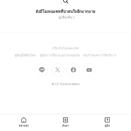
ยังมีโอเพนแชทที่น่าสนใจอีกมากมาย
ดูเพิ่มเติม
(Open
เกี่ยวกับโอเพนแชท
in
(Open
(Open
(Open
คู่มือผู้ใช้มือใหม่
คู่มือการใช้งานอย่างปลอดภัย
ข้อกำหนดการใช้บริการ
a
in
in
in
Go
Go
Go
new
Go
a
a
a
to
to
to
window)
to
new
new
new
Line
X
Facebook
Youtube
window)
window)
window)
(Open
(Open
(Open
(Open
© LY Corporation
in
in
in
in
a
a
a
a
new
new
new
new
window)
window)
window)
window)
หน้าหลัก
ค้นหา
คู่มือ