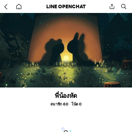
Go
share
se
LINE OPENCHAT
back
to
home
พี่น้องหัด
สมาชิก 60
โน้ต 0