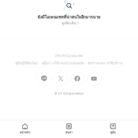
ยังมีโอเพนแชทที่น่าสนใจอีกมากมาย
ดูเพิ่มเติม
(Open
เกี่ยวกับโอเพนแชท
in
(Open
(Open
(Open
คู่มือผู้ใช้มือใหม่
คู่มือการใช้งานอย่างปลอดภัย
ข้อกำหนดการใช้บริการ
a
in
in
in
Go
Go
Go
new
Go
a
a
a
to
to
to
window)
to
new
new
new
Line
X
Facebook
Youtube
window)
window)
window)
(Open
(Open
(Open
(Open
© LY Corporation
in
in
in
in
a
a
a
a
new
new
new
new
window)
window)
window)
window)
หน้าหลัก
ค้นหา
คู่มือ