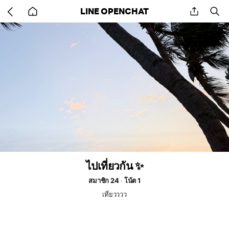
Go
share
se
LINE OPENCHAT
back
to
home
ไปเที่ยวกัน ✨
สมาชิก 24
โน้ต 1
เที่ยวววว