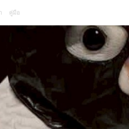
า
คู่มือ