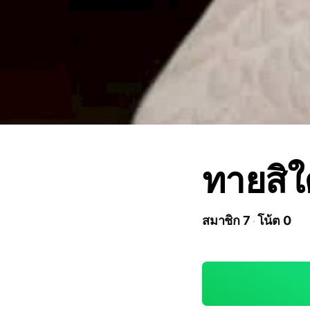
ทายสิใ
สมาชิก 7
โน้ต 0