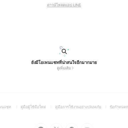
ดาวน์โหลดแอป LINE
ยังมีโอเพนแชทที่น่าสนใจอีกมากมาย
ดูเพิ่มเติม
(Open
(Open
(Open
อเพนแชท
คู่มือผู้ใช้มือใหม่
คู่มือการใช้งานอย่างปลอดภัย
ข้อกำหนดก
in
in
in
a
a
a
new
new
new
Go
Go
Go
Go