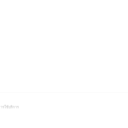
(Open
ารใช้บริการ
in
a
new