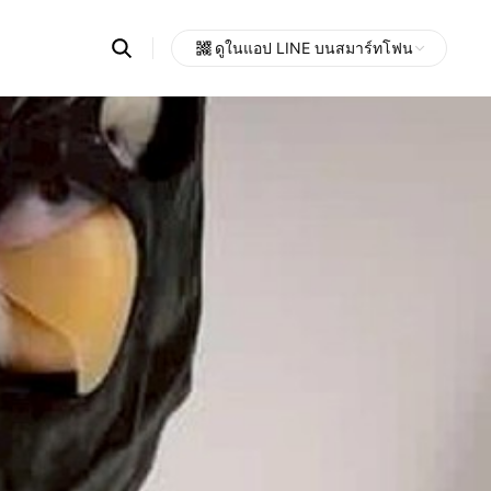
Search
ดูในแอป LINE บนสมาร์ทโฟน
OpenChats
Open
or
search
messages
area