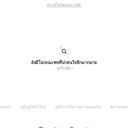
ดาวน์โหลดแอป LINE
ยังมีโอเพนแชทที่น่าสนใจอีกมากมาย
ดูเพิ่มเติม
(Open
(Open
(Open
อเพนแชท
คู่มือผู้ใช้มือใหม่
คู่มือการใช้งานอย่างปลอดภัย
ข้อกำหนดก
in
in
in
a
a
a
new
new
new
Go
Go
Go
Go