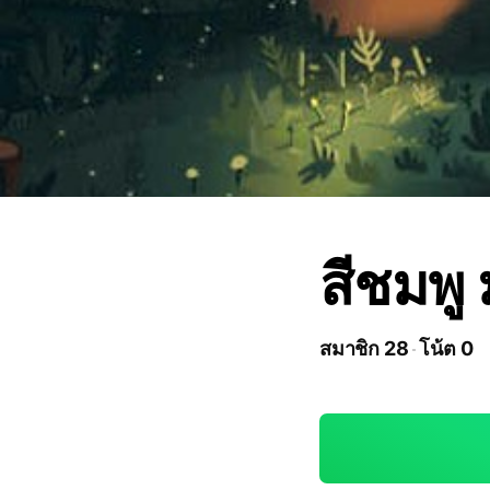
สีชมพู
สมาชิก 28
โน้ต 0