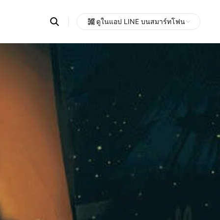
Search
ดูในแอป LINE บนสมาร์ทโฟน
OpenChats
Open
or
search
messages
area