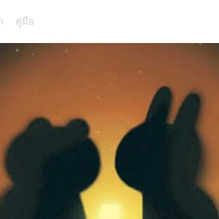
า
คู่มือ