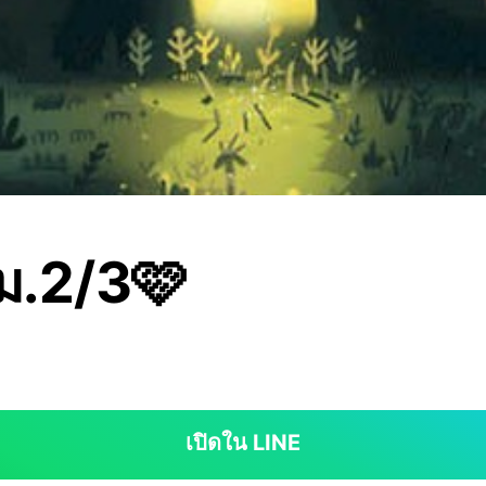
 ม.2/3🩷
เปิดใน LINE