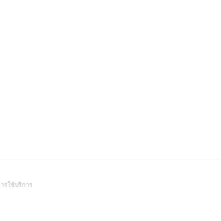
(Open
ารใช้บริการ
in
a
new