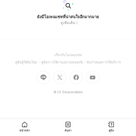
ยังมีโอเพนแชทที่น่าสนใจอีกมากมาย
ดูเพิ่มเติม
(Open
เกี่ยวกับโอเพนแชท
in
(Open
(Open
(Open
คู่มือผู้ใช้มือใหม่
คู่มือการใช้งานอย่างปลอดภัย
ข้อกำหนดการใช้บริการ
a
in
in
in
Go
Go
Go
new
Go
a
a
a
to
to
to
window)
to
new
new
new
Line
X
Facebook
Youtube
window)
window)
window)
(Open
(Open
(Open
(Open
© LY Corporation
in
in
in
in
a
a
a
a
new
new
new
new
window)
window)
window)
window)
หน้าหลัก
ค้นหา
คู่มือ