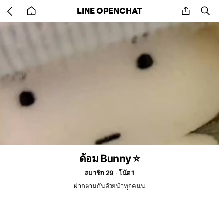
Go
share
se
LINE OPENCHAT
back
to
home
ด้อม Bunny ⭐️
สมาชิก 29
โน้ต 1
ฝากตามกันด้วยน้าทุกคนน