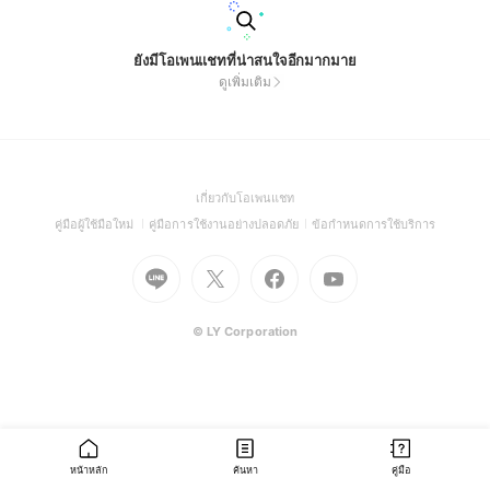
ยังมีโอเพนแชทที่น่าสนใจอีกมากมาย
ดูเพิ่มเติม
(Open
เกี่ยวกับโอเพนแชท
in
(Open
(Open
(Open
คู่มือผู้ใช้มือใหม่
คู่มือการใช้งานอย่างปลอดภัย
ข้อกำหนดการใช้บริการ
a
in
in
in
Go
Go
Go
new
Go
a
a
a
to
to
to
window)
to
new
new
new
Line
X
Facebook
Youtube
window)
window)
window)
(Open
(Open
(Open
(Open
© LY Corporation
in
in
in
in
a
a
a
a
new
new
new
new
window)
window)
window)
window)
หน้าหลัก
ค้นหา
คู่มือ