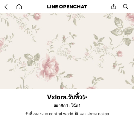
Go
share
se
LINE OPENCHAT
back
to
home
Vxlora.รับหิ้ว✨
สมาชิก 1
โน้ต 1
รับหิ้วของจาก central world 🛍️ และ สยาม nakaa