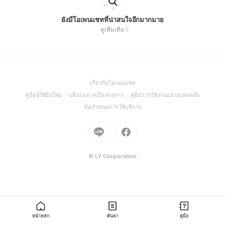
ยังมีโอเพนแชทที่น่าสนใจอีกมากมาย
ดูเพิ่มเติม
(Open
เกี่ยวกับโอเพนแชท
in
(Open
(Open
(Open
คู่มือผู้ใช้มือใหม่
บล็อกอย่างเป็นทางการ
คู่มือการใช้งานอย่างปลอดภัย
a
in
in
in
(Open
ข้อกำหนดการใช้บริการ
new
a
a
a
in
window)
new
Go
new
Go
new
a
window)
to
window)
to
window)
new
Line
Facebook
window)
(Open
(Open
© LY Corporation
in
in
a
a
new
new
window)
window)
หน้าหลัก
ค้นหา
คู่มือ