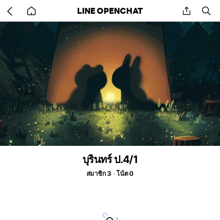
Go
share
se
LINE OPENCHAT
back
to
home
บุรินทร์ ป.4/1
สมาชิก 3
โน้ต 0