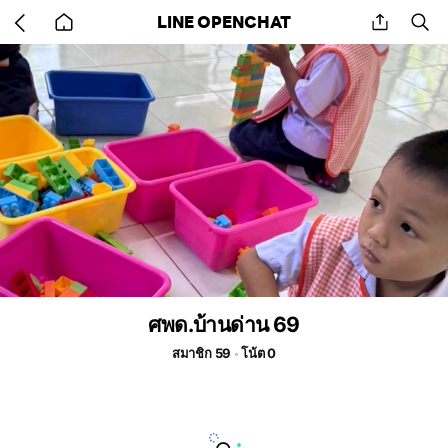
Go
share
se
LINE OPENCHAT
back
to
home
ศพด.บ้านด่าน 69
สมาชิก 59
โน้ต 0