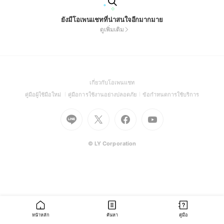
ยังมีโอเพนแชทที่น่าสนใจอีกมากมาย
ดูเพิ่มเติม
(Open
เกี่ยวกับโอเพนแชท
in
(Open
(Open
(Open
คู่มือผู้ใช้มือใหม่
คู่มือการใช้งานอย่างปลอดภัย
ข้อกำหนดการใช้บริการ
a
in
in
in
Go
Go
Go
new
Go
a
a
a
to
to
to
window)
to
new
new
new
Line
X
Facebook
Youtube
window)
window)
window)
(Open
(Open
(Open
(Open
© LY Corporation
in
in
in
in
a
a
a
a
new
new
new
new
window)
window)
window)
window)
หน้าหลัก
ค้นหา
คู่มือ