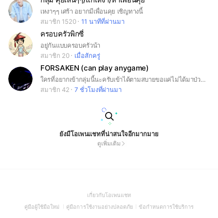
เหงาๆๆ เศร้า อยากมีเพื่อนคุย เชิญทางนี้
สมาชิก 1520
11 นาทีที่ผ่านมา
ครอบครัวพิกซี่
อยู่กันแบบครอบครัวน้า
สมาชิก 20
เมื่อสักครู่
FORSAKEN (can play anygame)
ใครที่อยากเข้ากลุ่มนี้นะครับเข้าได้ตามสบายขอแค่ไม่ได้มาป่วนน้ามาดูข่าวแล้วถ้าอยากเล่นจิงๆไปอีกกลุ่มที่ประกาศใว้เด้อ
สมาชิก 42
7 ชั่วโมงที่ผ่านมา
ยังมีโอเพนแชทที่น่าสนใจอีกมากมาย
ดูเพิ่มเติม
(Open
เกี่ยวกับโอเพนแชท
in
(Open
(Open
(Open
คู่มือผู้ใช้มือใหม่
คู่มือการใช้งานอย่างปลอดภัย
ข้อกำหนดการใช้บริการ
a
in
in
in