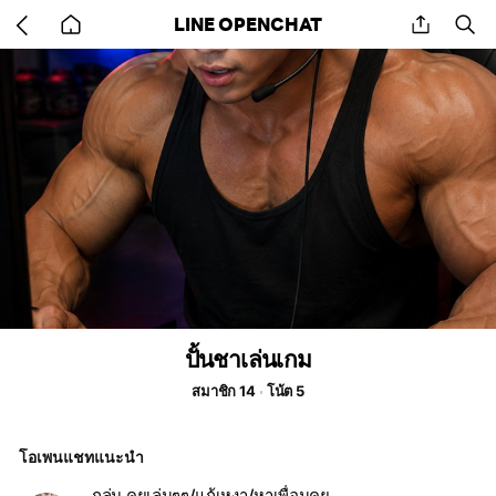
Go
share
se
LINE OPENCHAT
back
to
home
ปั้นชาเล่นเกม
สมาชิก 14
โน้ต 5
โอเพนแชทแนะนำ
กลุ่ม คุยเล่นๆๆ/แก้เหงา/หาเพื่อนคุย